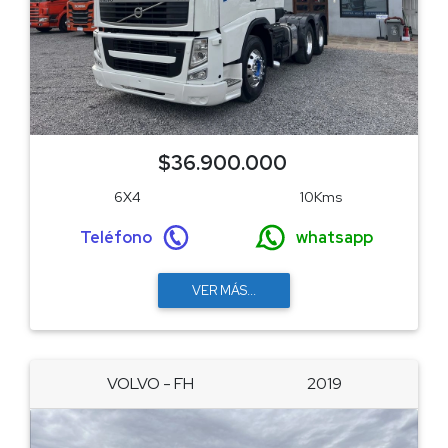
$36.900.000
6X4
10Kms
Teléfono
whatsapp
VER MÁS...
VOLVO - FH
2019