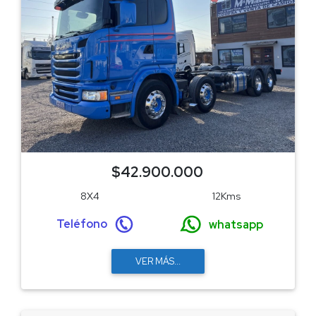
$42.900.000
8X4
12Kms
Teléfono
whatsapp
VER MÁS...