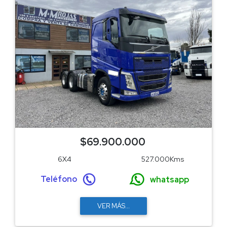
$69.900.000
6X4
527.000Kms
Teléfono
whatsapp
VER MÁS...