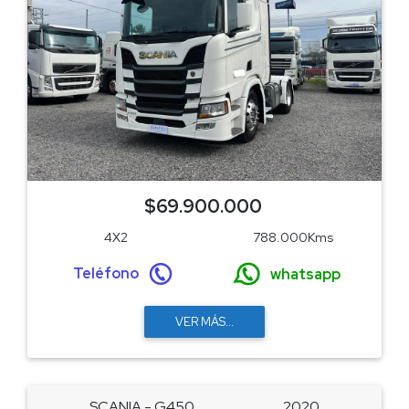
$69.900.000
4X2
788.000Kms
Teléfono
whatsapp
VER MÁS...
SCANIA - G450
2020