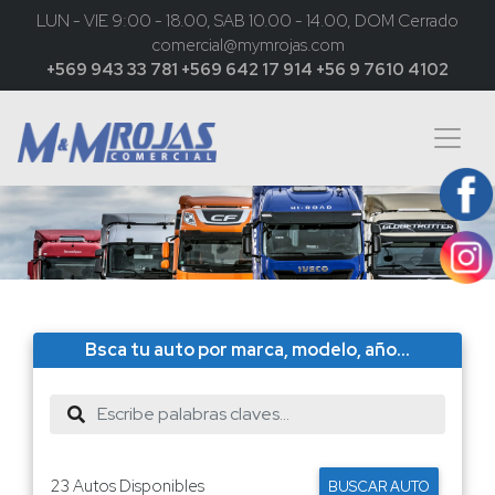
LUN - VIE 9:00 - 18.00, SAB 10.00 - 14.00, DOM Cerrado
comercial@mymrojas.com
+569 943 33 781
+569 642 17 914
+56 9 7610 4102
Bsca tu auto por marca, modelo, año...
23 Autos Disponibles
BUSCAR AUTO