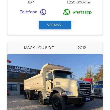
6X4
1.250.000Kms
Teléfono
whatsapp
VER MÁS...
MACK - GU 813 E
2012