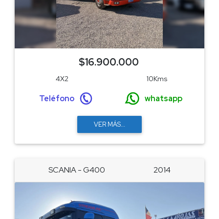
$16.900.000
4X2
10Kms
Teléfono
whatsapp
VER MÁS...
SCANIA - G400
2014